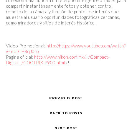
conexión inalámbrica a un teléfono inteligente o Tablet para
compartir instantáneamente fotos y obtener control
remoto de la cámara y función de punto
s de interés que
muestra al usuario oportunidades fotográficas cercanas,
como miradores y sitios de interés histórico.
Video Promocional:
http://https://www.youtube.com/watch?
v=ecDTHBqJ0Io
Página oficial:
http://www.nikon.com.mx/…/Compact-
Digital…/COOLPIX-P900.html
#!
PREVIOUS POST
BACK TO POSTS
NEXT POST